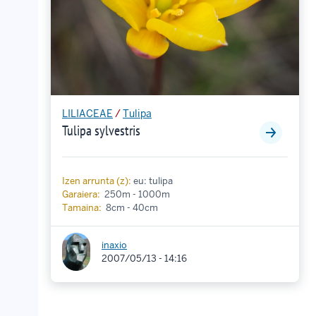
LILIACEAE
/
Tulipa
Tulipa sylvestris
Izen arrunta (z):
eu: tulipa
Garaiera:
250m - 1000m
Tamaina:
8cm - 40cm
inaxio
2007/05/13 - 14:16