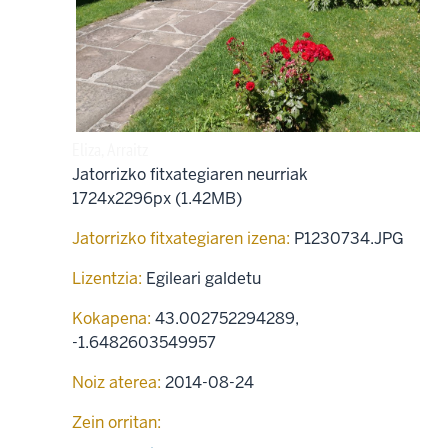
Eliza, Arraitz
Jatorrizko fitxategiaren neurriak
1724x2296px (1.42MB)
Jatorrizko fitxategiaren izena:
P1230734.JPG
Lizentzia:
Egileari galdetu
Kokapena:
43.002752294289
,
-1.6482603549957
Noiz aterea:
2014-08-24
Zein orritan: