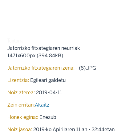
Tontorra
Jatorrizko fitxategiaren neurriak
1471x600px (394.84kB)
Jatorrizko fitxategiaren izena:
- (8).JPG
Lizentzia:
Egileari galdetu
Noiz aterea:
2019-04-11
Zein orritan:
Akaitz
Honek egina::
Enezubi
Noiz jasoa:
2019·ko Apirilaren 11·an - 22:44etan