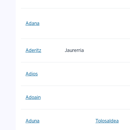
Adana
Aderitz
Jaurerria
Adios
Adoain
Aduna
Tolosaldea