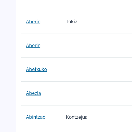
Aberin
Tokia
Aberin
Abetxuko
Abezia
Abintzao
Kontzejua