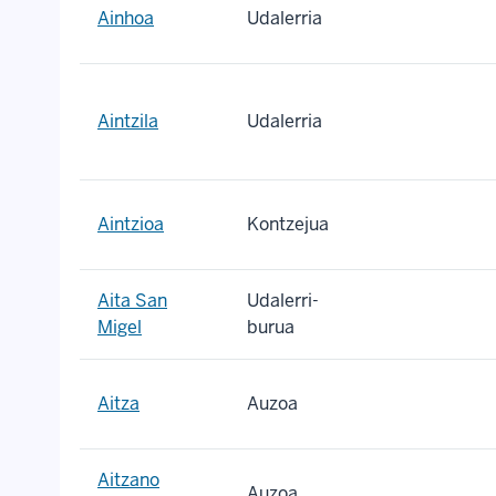
Ainhoa
Udalerria
Aintzila
Udalerria
Aintzioa
Kontzejua
Aita San
Udalerri-
Migel
burua
Aitza
Auzoa
Aitzano
Auzoa