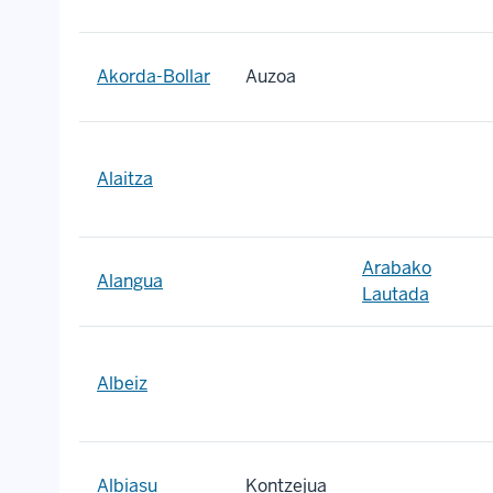
Akorda-Bollar
Auzoa
Alaitza
Arabako
Alangua
Lautada
Albeiz
Albiasu
Kontzejua