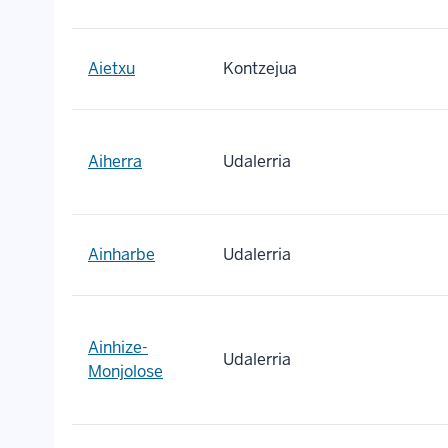
Aietxu
Kontzejua
Aiherra
Udalerria
Ainharbe
Udalerria
Ainhize-
Udalerria
Monjolose