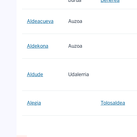
burua
Beherea
Aldeacueva
Auzoa
Aldekona
Auzoa
Aldude
Udalerria
Alegia
Tolosaldea