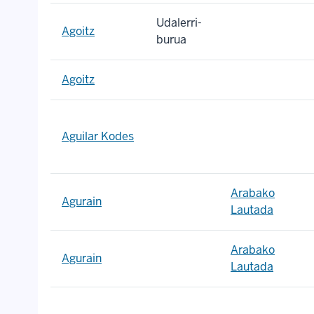
Udalerri-
Agoitz
burua
Agoitz
Aguilar Kodes
Arabako
Agurain
Lautada
Arabako
Agurain
Lautada