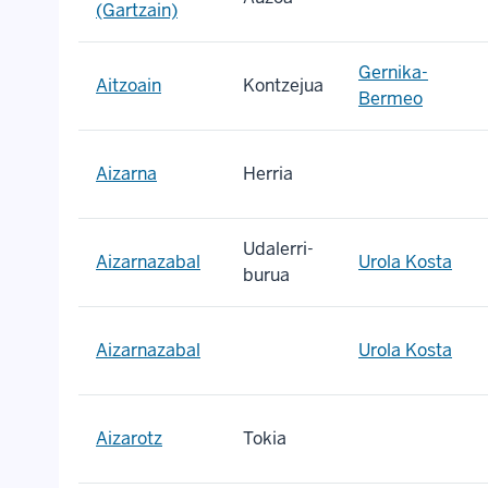
(Gartzain)
Gernika-
Aitzoain
Kontzejua
Bermeo
Aizarna
Herria
Udalerri-
Aizarnazabal
Urola Kosta
burua
Aizarnazabal
Urola Kosta
Aizarotz
Tokia