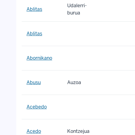
Udalerri-
Ablitas
burua
Ablitas
Abornikano
Abusu
Auzoa
Acebedo
Acedo
Kontzejua