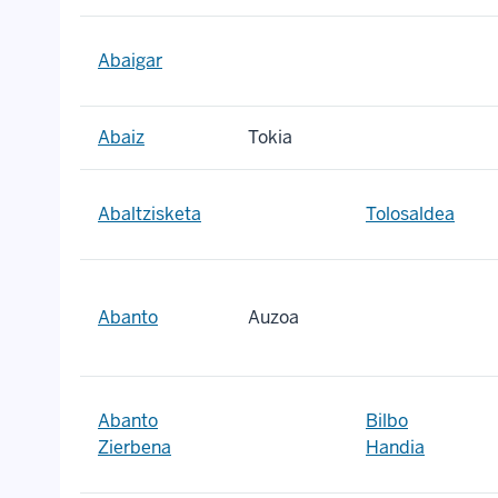
Abaigar
Abaiz
Tokia
Abaltzisketa
Tolosaldea
Abanto
Auzoa
Abanto
Bilbo
Zierbena
Handia