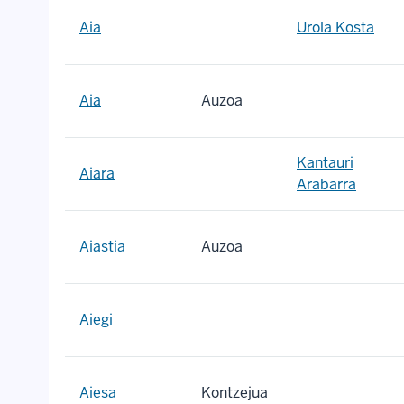
Aia
Urola Kosta
Aia
Auzoa
Kantauri
Aiara
Arabarra
Aiastia
Auzoa
Aiegi
Aiesa
Kontzejua