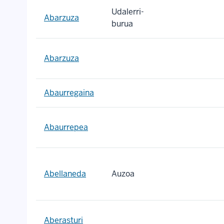
Udalerri-
Abarzuza
burua
Abarzuza
Abaurregaina
Abaurrepea
Abellaneda
Auzoa
Aberasturi