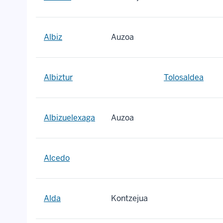
Albiz
Auzoa
Albiztur
Tolosaldea
Albizuelexaga
Auzoa
Alcedo
Alda
Kontzejua