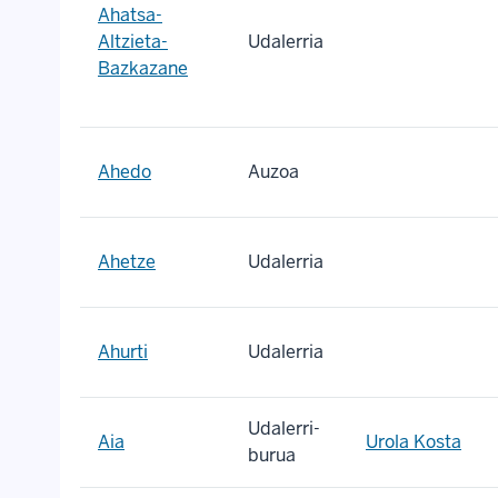
Ahatsa-
Altzieta-
Udalerria
Bazkazane
Ahedo
Auzoa
Ahetze
Udalerria
Ahurti
Udalerria
Udalerri-
Aia
Urola Kosta
burua