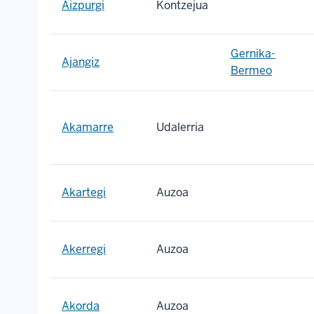
Aizpurgi
Kontzejua
Gernika-
Ajangiz
Bermeo
Akamarre
Udalerria
Akartegi
Auzoa
Akerregi
Auzoa
Akorda
Auzoa