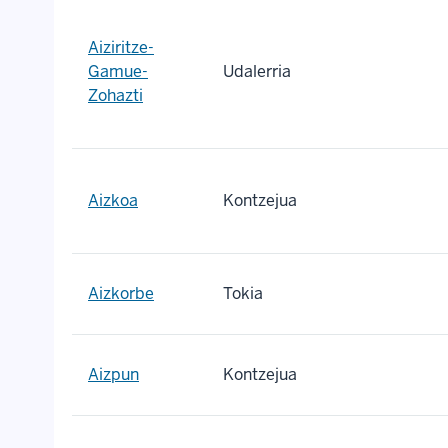
Aiziritze-
Gamue-
Udalerria
Zohazti
Aizkoa
Kontzejua
Aizkorbe
Tokia
Aizpun
Kontzejua