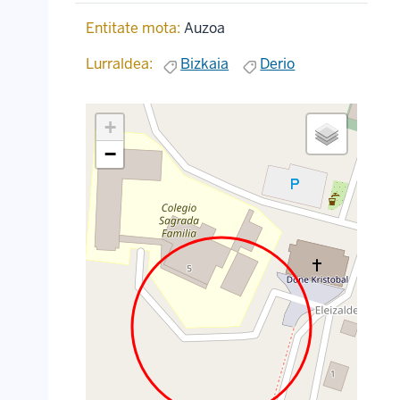
Entitate mota:
Auzoa
Lurraldea:
Bizkaia
Derio
+
−