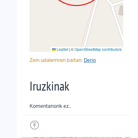
Leaflet
|
©
OpenStreetMap contributors
Zein udalerriren baitan:
Derio
Iruzkinak
Komentariorik ez..