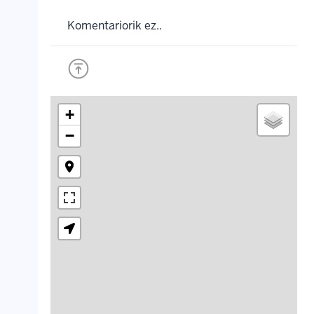
Komentariorik ez..
+
−