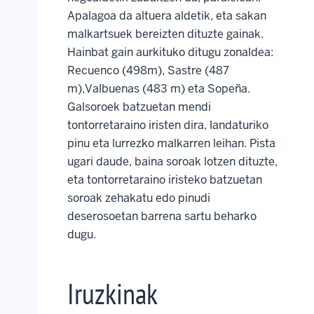
Apalagoa da altuera aldetik, eta sakan
malkartsuek bereizten dituzte gainak.
Hainbat gain aurkituko ditugu zonaldea:
Recuenco (498m), Sastre (487
m),Valbuenas (483 m) eta Sopeña.
Galsoroek batzuetan mendi
tontorretaraino iristen dira, landaturiko
pinu eta lurrezko malkarren leihan. Pista
ugari daude, baina soroak lotzen dituzte,
eta tontorretaraino iristeko batzuetan
soroak zehakatu edo pinudi
deserosoetan barrena sartu beharko
dugu.
Iruzkinak