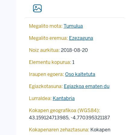
Megalito mota:
Tumulua
Megalito eremua:
Ezezaguna
Noiz aurkitua:
2018-08-20
Elementu kopurua:
1
Iraupen egoera:
Oso kaltetuta
Egiazkotasuna:
Egiazkoa ematen du
Lurraldea:
Kantabria
Kokapen geografikoa (WGS84):
43.159124713985
,
-4.770395321187
Kokapenaren zehaztasuna:
Kokapen