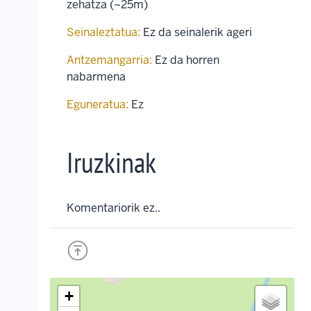
zehatza (~25m)
Seinaleztatua:
Ez da seinalerik ageri
Antzemangarria:
Ez da horren
nabarmena
Eguneratua:
Ez
Iruzkinak
Komentariorik ez..
+