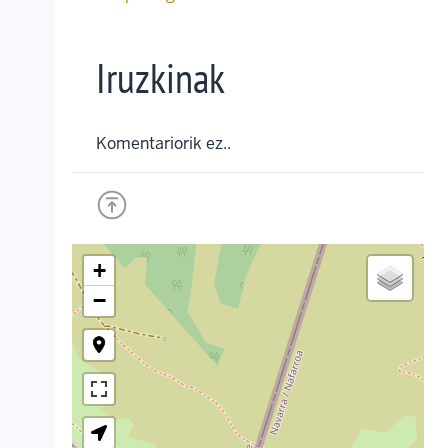
Iruzkinak
Komentariorik ez..
+
−