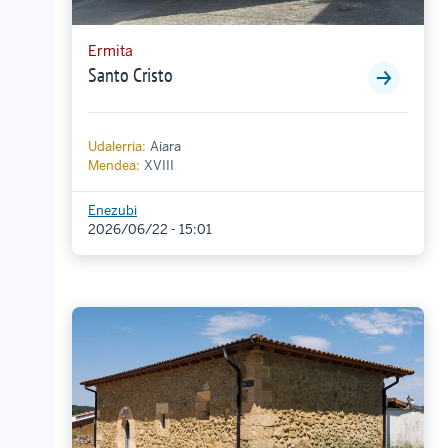
Ermita
Santo Cristo
Udalerria:
Aiara
Mendea:
XVIII
Enezubi
2026/06/22 - 15:01