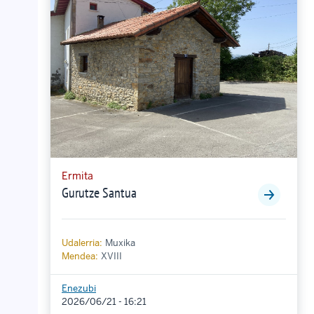
Ermita
Gurutze Santua
Udalerria:
Muxika
Mendea:
XVIII
Enezubi
2026/06/21 - 16:21