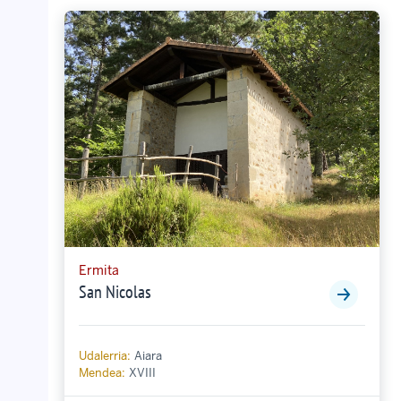
Ermita
San Nicolas
Udalerria:
Aiara
Mendea:
XVIII