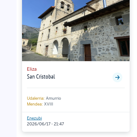
Eliza
San Cristobal
Udalerria:
Amurrio
Mendea:
XVIII
Enezubi
2026/06/17 - 21:47