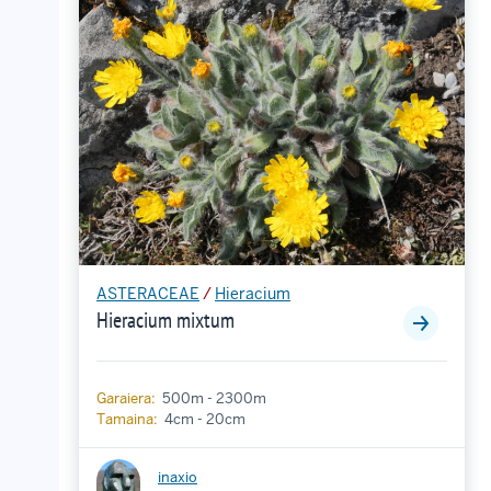
ASTERACEAE
/
Hieracium
Hieracium mixtum
Garaiera:
500m - 2300m
Tamaina:
4cm - 20cm
inaxio