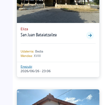
Eliza
San Juan Bataiatzailea
Udalerria:
Bedia
Mendea:
XVIII
Enezubi
2026/06/26 - 23:06