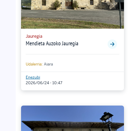
Jauregia
Mendieta Auzoko Jauregia
Udalerria:
Aiara
Enezubi
2026/06/24 - 10:47