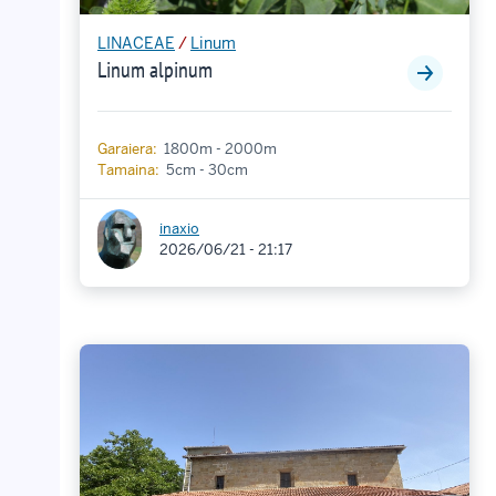
LINACEAE
/
Linum
Linum alpinum
Garaiera:
1800m - 2000m
Tamaina:
5cm - 30cm
inaxio
2026/06/21 - 21:17