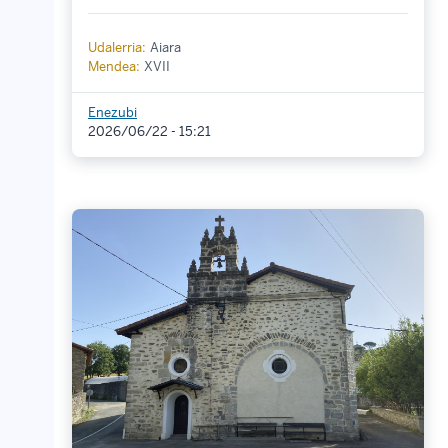
Udalerria:
Aiara
Mendea:
XVII
Enezubi
2026/06/22 - 15:21