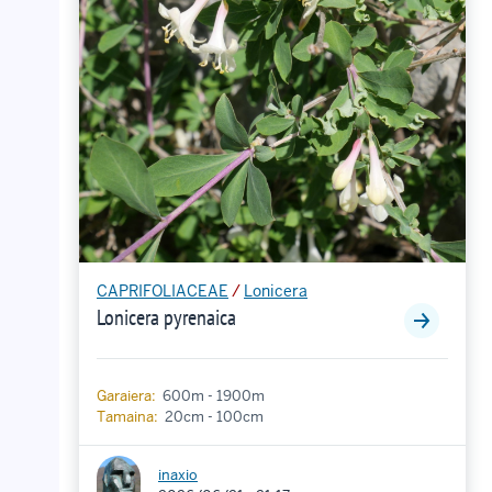
CAPRIFOLIACEAE
/
Lonicera
Lonicera pyrenaica
Garaiera:
600m - 1900m
Tamaina:
20cm - 100cm
inaxio