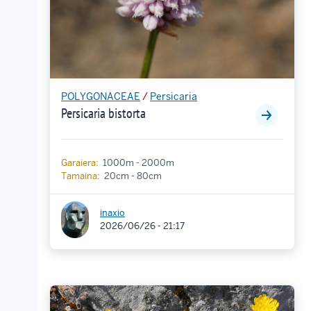
POLYGONACEAE
/
Persicaria
Persicaria bistorta
Garaiera:
1000m - 2000m
Tamaina:
20cm - 80cm
inaxio
2026/06/26 - 21:17