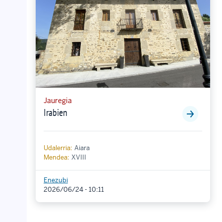
Jauregia
Irabien
Udalerria:
Aiara
Mendea:
XVIII
Enezubi
2026/06/24 - 10:11