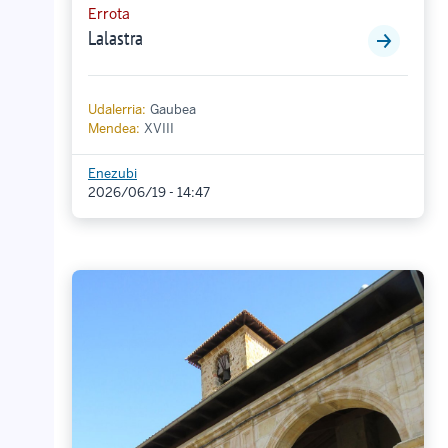
Errota
Lalastra
Udalerria:
Gaubea
Mendea:
XVIII
Enezubi
2026/06/19 - 14:47