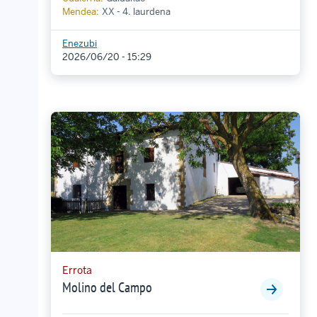
Mendea:
XX - 4. laurdena
Enezubi
2026/06/20 - 15:29
Errota
Molino del Campo