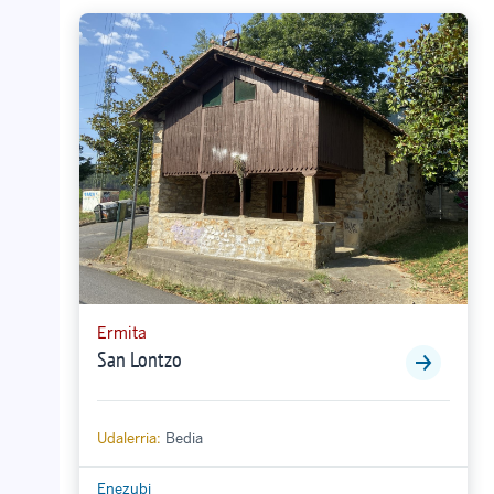
Ermita
San Lontzo
Udalerria:
Bedia
Enezubi