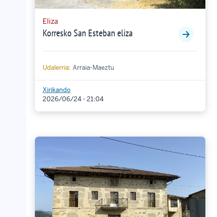
Eliza
Korresko San Esteban eliza
Udalerria:
Arraia-Maeztu
Xirikando
2026/06/24 - 21:04