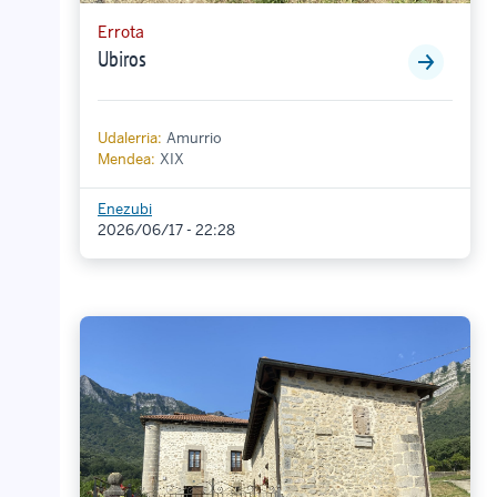
Errota
Ubiros
Udalerria:
Amurrio
Mendea:
XIX
Enezubi
2026/06/17 - 22:28