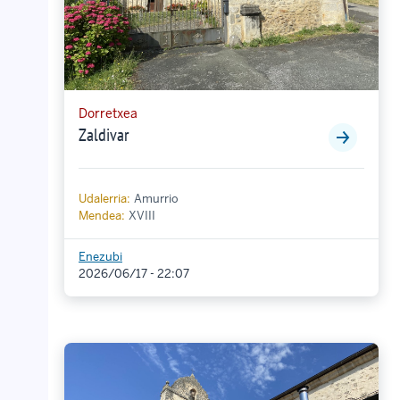
Dorretxea
Zaldivar
Udalerria:
Amurrio
Mendea:
XVIII
Enezubi
2026/06/17 - 22:07