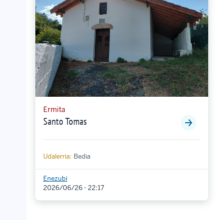
Ermita
Santo Tomas
Udalerria:
Bedia
Enezubi
2026/06/26 - 22:17