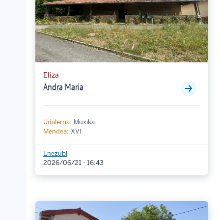
Eliza
Andra Maria
Udalerria:
Muxika
Mendea:
XVI
Enezubi
2026/06/21 - 16:43