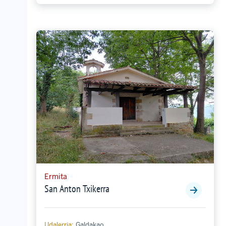
Ermita
San Anton Txikerra
Udalerria:
Galdakao