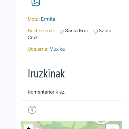
Mota:
Ermita
Beste izenak:
Santa Kruz
Santa
Cruz
Udalerria:
Muxika
Iruzkinak
Komentariorik ez..
+