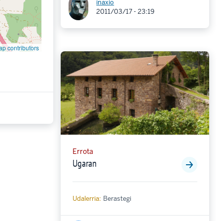
inaxio
2011/03/17 - 23:19
p contributors
Errota
Ugaran
Udalerria:
Berastegi