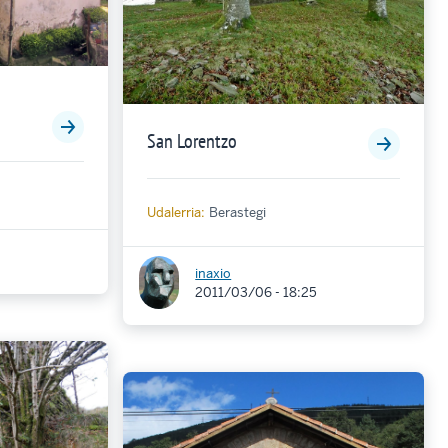
San Lorentzo
Udalerria:
Berastegi
inaxio
2011/03/06 - 18:25