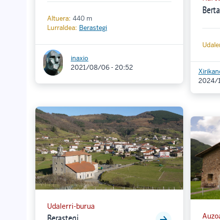
Bert
Altuera:
440 m
Lurraldea:
Berastegi
Udaler
inaxio
2021/08/06 - 20:52
Xirika
2024/1
Udalerri-burua
Berastegi
Auzo