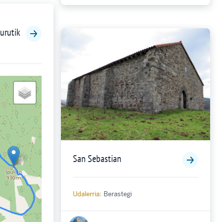
urutik
San Sebastian
Udalerria:
Berastegi