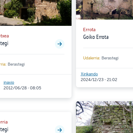
Errota
Goiko Errota
etxea
tegi
Udalerria:
Berastegi
ria:
Berastegi
Xirikando
2024/12/23 - 21:02
inaxio
2012/06/28 - 08:05
rria
tegi