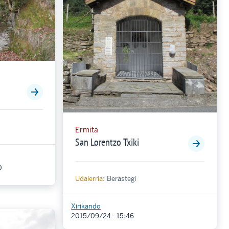
Ermita
San Lorentzo Txiki
0
Udalerria:
Berastegi
Xirikando
2015/09/24 - 15:46