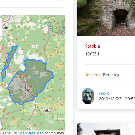
Karobia
Irantzu
Udalerria:
Berastegi
inaxio
2019/12/23 - 09:5
Leaflet
|
©
OpenStreetMap
contributors