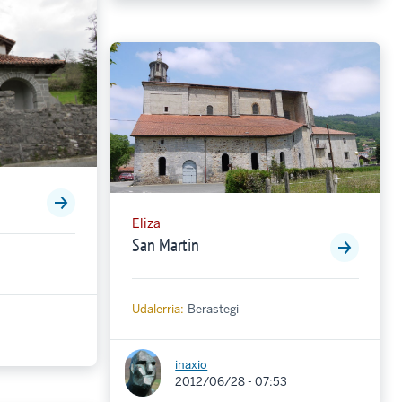
Eliza
San Martin
Udalerria:
Berastegi
inaxio
2012/06/28 - 07:53