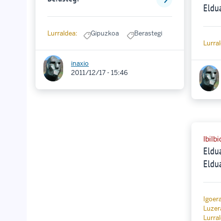
Eldu
Lurraldea:
Gipuzkoa
Berastegi
Lurra
inaxio
2011/12/17 - 15:46
Ibilb
Eldua
Eldu
Igoer
Luzer
Lurra