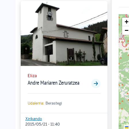
+
−
Eliza
Andre Mariaren Zeruratzea
Udalerria:
Berastegi
Xirikando
2015/05/21 - 11:40