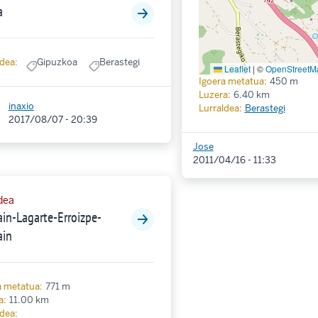
a
ldea:
Gipuzkoa
Berastegi
Leaflet
|
©
OpenStreetMa
Igoera metatua:
450 m
Luzera:
6.40 km
inaxio
Lurraldea:
Berastegi
2017/08/07 - 20:39
Jose
2011/04/16 - 11:33
idea
in-Lagarte-Erroizpe-
ain
a metatua:
771 m
a:
11.00 km
ldea: