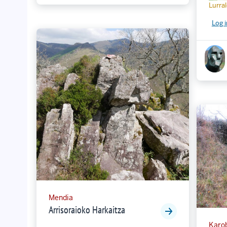
Lurra
Log i
Mendia
Arrisoraioko Harkaitza
Karo