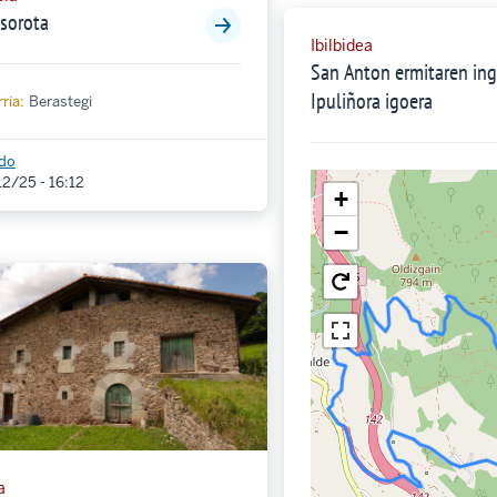
asorota
Ibilbidea
San Anton ermitaren ing
Ipuliñora igoera
ria:
Berastegi
ndo
2/25 - 16:12
+
−
a