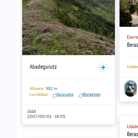
Dorr
Beras
Abadegurutz
Udaler
Altuera:
982 m
Lurraldea:
Goizueta
Berastegi
Jose
2007/05/01 - 16:55
Udale
Beras