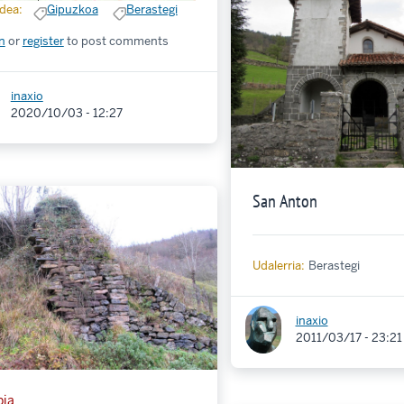
ldea:
Gipuzkoa
Berastegi
n
or
register
to post comments
inaxio
2020/10/03 - 12:27
San Anton
Udalerria:
Berastegi
inaxio
2011/03/17 - 23:21
bia