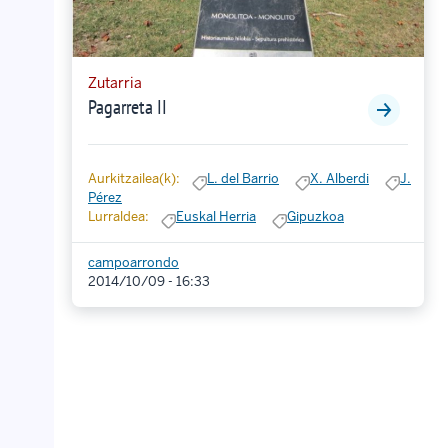
Zutarria
Pagarreta II
Aurkitzailea(k):
L. del Barrio
X. Alberdi
J.
Pérez
Lurraldea:
Euskal Herria
Gipuzkoa
campoarrondo
2014/10/09 - 16:33